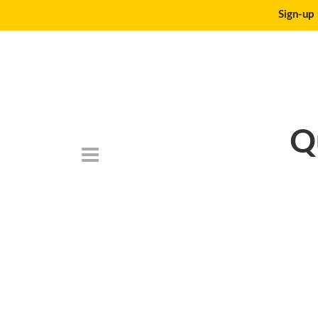
Sign-up 
Q
DSC_6770-1024×